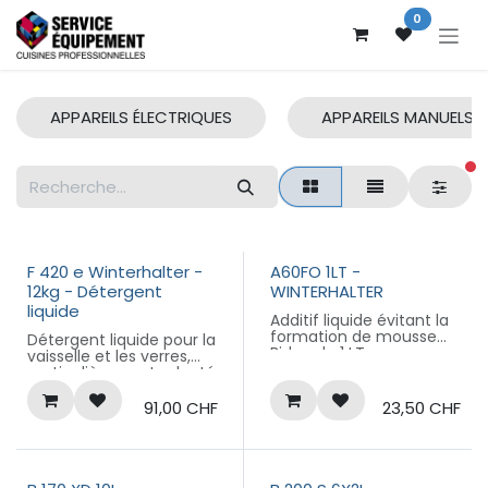
Se rendre au contenu
0
APPAREILS ÉLECTRIQUES
APPAREILS MANUELS
fi
F 420 e Winterhalter -
A60FO 1LT -
12kg - Détergent
WINTERHALTER
liquide
Additif liquide évitant la
formation de mousse
Détergent liquide pour la
Bidon de 1 LT ,
vaisselle et les verres,
particulièrement adapté
à une eau dure.
Pour lave-vaisselle
91,00
CHF
23,50
CHF
professionnel
Bidon de 12kg (F420e)