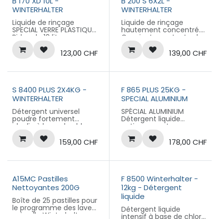
B 170 XD 10L -
B 200 S 6X2L -
WINTERHALTER
WINTERHALTER
Liquide de rinçage
Liquide de rinçage
SPECIAL VERRE PLASTIQUE,
hautement concentré.
Bidon de 10 litres
Convient pour toutes les
duretés d'eau.
Adaptables au système
123,00
CHF
139,00
CHF
SOLIDOS.
Carton de 6 cartouches
de 2 litres.
S 8400 PLUS 2X4KG -
F 865 PLUS 25KG -
WINTERHALTER
SPECIAL ALUMINIUM
Détergent universel
SPÉCIAL ALUMINIUM
poudre fortement
Détergent liquide
alcalin à base de chlore
antimoussant
actif
compatible avec
Carton de 2 cartouches
l'aluminium, pour lave-
159,00
CHF
178,00
CHF
de 4kg
ustensiles.
Remplace 20000622
Bidon de 25kg.
A15MC Pastilles
F 8500 Winterhalter -
Nettoyantes 200G
12kg - Détergent
liquide
Boîte de 25 pastilles pour
le programme des lave-
Détergent liquide
vaisselle Winterhalter
intensif à base de chlore