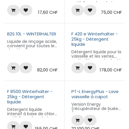
autonettoyantes
actif. Sans phosphates
contient des
composants
17,60
CHF
75,00
CHF
blanchissants inodores.
Élimine les restes
alimentaires desséchés
sur la vaisselle, ainsi que
les tâches de café, les
B2S 10L - WINTERHALTER
F 420 e Winterhalter -
restes de thé et autres
25kg - Détergent
Liquide de rinçage acide,
matières colorantes
liquide
convient pour toutes les
duretés d'eau
Pour lave-vaisselle
Détergent liquide pour la
Bidon de 10 litres
professionnel
vaisselle et les verres,
Bidon de 12kg
particulièrement adapté
à une eau dure.
Pour lave-vaisselle
82,00
CHF
178,00
CHF
professionnel
Bidon de 25kg (F420e)
F 8500 Winterhalter -
PT-L EnergyPlus - Lave
25kg - Détergent
vaisselle à capot
liquide
Version Energy
(récupérateur de buée).
Détergent liquide
A passage manuel.
intensif à base de chlore
Écran tactile.
actif. Sans phosphates
VarioPower™ de série
contient des
pour gestion de la
composants
155,00
CHF
22 100,00
CHF