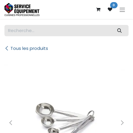
Se rendre au contenu
0
Tous les produits