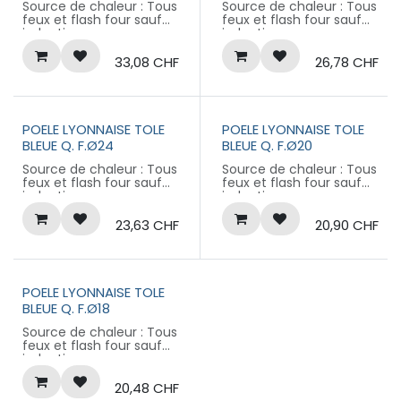
Source de chaleur : Tous
Source de chaleur : Tous
feux et flash four sauf
feux et flash four sauf
induction
induction
Matière : ACIER BLEUI
Matière : ACIER BLEUI
Non compatible
Non compatible
33,08
CHF
26,78
CHF
Induction
Induction
Queue fixe
Queue fixe
Collection LA LYONNAISE
Collection LA LYONNAISE
POELE LYONNAISE TOLE
POELE LYONNAISE TOLE
BLEUE Q. F.Ø24
BLEUE Q. F.Ø20
Source de chaleur : Tous
Source de chaleur : Tous
feux et flash four sauf
feux et flash four sauf
induction
induction
Matière : ACIER BLEUI
Matière : ACIER BLEUI
Non compatible
Non compatible
23,63
CHF
20,90
CHF
Induction
Induction
Queue fixe
Queue fixe
Collection LA LYONNAISE
Collection LA LYONNAISE
POELE LYONNAISE TOLE
BLEUE Q. F.Ø18
Source de chaleur : Tous
feux et flash four sauf
induction
Matière : ACIER BLEUI
Non compatible
20,48
CHF
Induction