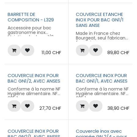
BARRETTE DE
COUVERCLE ETANCHE
COMPOSITION - L329
INOX POUR BAC GN1/1
SANS ANSE
Accessoire pour bac
gastronorme inox
Made in France chez
Maintien des bacs 1/3,
Bourgeat, seul fabricant
1/4, 1/6 et 1/9 sur les
français
bains-marie ou autres
Couvercle étanche
supports
anti-débordement avec
11,00
CHF
89,80
CHF
joint silicone
Avec soupape
d'évacuation de l'air
chaud
Température maximale
COUVERCLE INOX POUR
COUVERCLE INOX POUR
d'utilisation : 180°C
BAC GN1/2, AVEC ANSES
BAC GN1/1, AVEC ANSES
Conforme à la norme NF
631-1
Conforme à la norme NF
Conforme à la norme NF
Adaptable sur les bacs à
Hygiène alimentaire. NF
Hygiène alimentaire. NF
partir de 55 mm de
631-1
631-1
hauteur
27,70
CHF
38,90
CHF
COUVERCLE INOX POUR
Couvercle inox avec
BAC GN2/1, AVEC ANSES
poignée GN 2/4 - pour