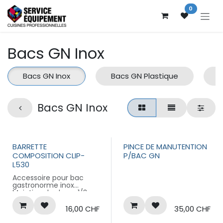
Se rendre au contenu
0
Bacs GN Inox
Bacs GN Inox
Bacs GN Plastique
Bacs GN Inox
BARRETTE
PINCE DE MANUTENTION
COMPOSITION CLIP-
P/BAC GN
L530
Accessoire pour bac
gastronorme inox
Maintien des bacs 1/3,
1/4, 1/6 et 1/9 sur les
bains-marie ou autres
16,00
CHF
35,00
CHF
supports