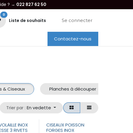
aide ? →
022 827 62 50
0
Liste de souhaits
Se connecter
Contactez-nous
re entreprise
Dépannage
Location
s & Ciseaux
Planches à découper
En vedette
Trier par :
OLAILLE INOX
CISEAUX POISSON
ESSE 3 RIVETS
FORGES INOX