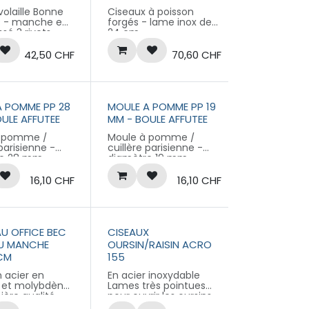
olaille Bonne
Ciseaux à poisson
® - manche en
forgés - lame inox de
ssé 3 rivets
24 cm
42,50
CHF
70,60
CHF
A POMME PP 28
MOULE A POMME PP 19
ULE AFFUTEE
MM - BOULE AFFUTEE
à pomme /
Moule à pomme /
 parisienne -
cuillère parisienne -
re 28 mm -
diamètre 19 mm -
- manche
affûté - manche
e noir à virole
plastique noir à virole
16,10
CHF
16,10
CHF
abellisé
Produit labellisé
ME® - Conçu
LONGTIME® - Conçu
rer
pour durer
U OFFICE BEC
CISEAUX
AU MANCHE
OURSIN/RAISIN ACRO
 CM
155
 acier en
En acier inoxydable
 et molybdène
Lames très pointues
ière qualité
pour ouvrir les oursins
rempée sous
ou couper les grappes