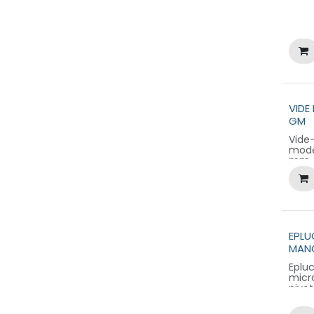
VIDE
GM
Vide
modè
mm -
manc
à vir
Produ
LONG
pour
EPLU
MAN
Epluc
micr
pivo
plast