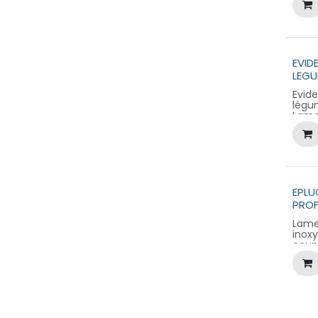
Produ
LONG
pour
EVID
LEGU
Evide
légu
Lame
inox
Manc
poly
EPL
PROF
Lame
inox
coup
éque
Manc
en p
Polis
pour
facil