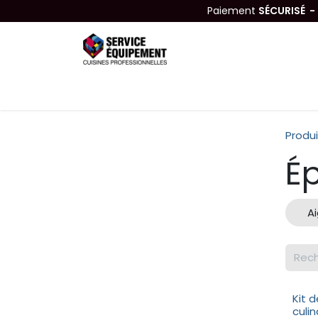
Se rendre au contenu
Paiement
SÉCURISÉ 
Équipements
Hygiène & Nettoyage
Produi
É
Ai
Kit 
culin