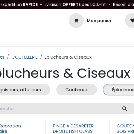
-
Expédition
RAPIDE -
Livraison
OFFERTE
dès 500.-ht - Besoin d'
Mon panier
Petits matériels
Mobiliers Inox
Bonnes Affaires
Not
ts
COUTELLERIE
Éplucheurs & Ciseaux
plucheurs & Ciseaux
guiseurs, affuteurs
Couteaux
Éplucheur
décoration
PINCE A DESARETER
COUPE V
aire
DROITE FISH CLASS
BOIS PR