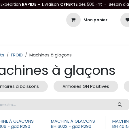
-
Expédition
RAPIDE -
Livraison
OFFERTE
dès 500.-ht - Besoin d'
Mon panier
Petits matériels
Mobiliers Inox
Bonnes Affaires
Not
ts
FROID
Machines à glaçons
achines à glaçons
rmoires à boissons
Armoires GN Positives
INE À GLACONS
MACHINE À GLACONS
MACHIN
006 - gaz R290
BH 6022 - gaz R290
BH 4015