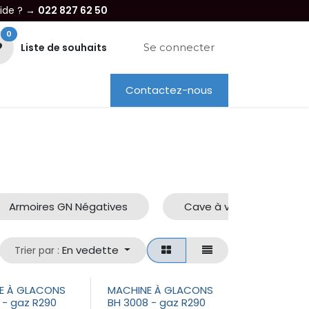
aide ? →
022 827 62 50
0
Liste de souhaits
Se connecter
Contactez-nous
re entreprise
Dépannage
Location
Armoires GN Négatives
Cave à vins
M
En vedette
Trier par :
E À GLACONS
MACHINE À GLACONS
 - gaz R290
BH 3008 - gaz R290