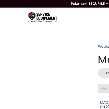
Se rendre au contenu
Paiement
SÉCURISÉ 
Équipements
Hygiène & Nettoyage
Produi
M
A
MACH
BH 2