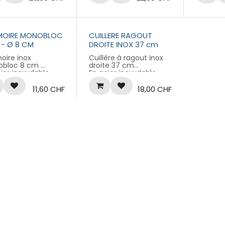
meilleure
une meilleure
une mei
ension
préhension
préhens
MOIRE MONOBLOC
CUILLERE RAGOUT
 - Ø 8 CM
DROITE INOX 37 cm
oire inox
Cuillère à ragout inox
bloc 8 cm
droite 37 cm
ier inoxydable
En acier inoxydable
a fort monobloc
extra fort monobloc
he incurvé pour
Manche incurvé pour
11,60
CHF
18,00
CHF
meilleure
une meilleure
ension
préhension