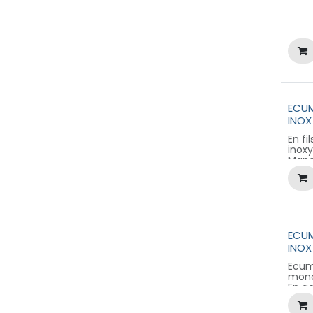
ECUM
INOX
En fil
inox
Manc
Idéal
prépa
sans 
écla
ECU
INOX
Ecum
mono
En ac
extr
Manc