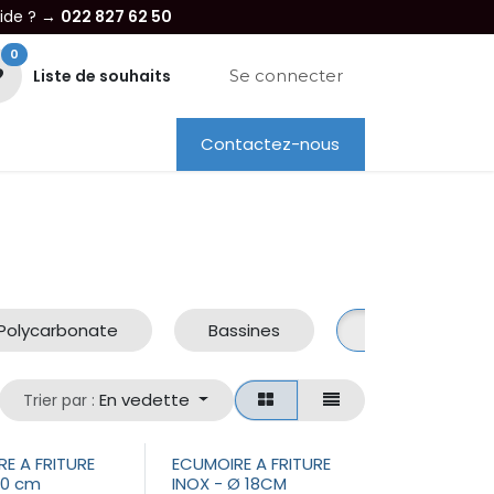
aide ? →
022 827 62 50
0
Liste de souhaits
Se connecter
Contactez-nous
re entreprise
Dépannage
Location
Polycarbonate
Bassines
Ecumoires
En vedette
Trier par :
E A FRITURE
ECUMOIRE A FRITURE
20 cm
INOX - Ø 18CM