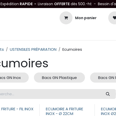
-
Expédition
RAPIDE -
Livraison
OFFERTE
dès 500.-ht - Besoin d'
Mon panier
Petits matériels
Mobiliers Inox
Bonnes Affaires
Not
ts
USTENSILES PRÉPARATION
Ecumoires
cumoires
acs GN Inox
Bacs GN Plastique
Bacs GN 
 FRITURE - FIL INOX
ECUMOIRE A FRITURE
ECUMOIR
INOX - Ø 22CM
INOX Ø