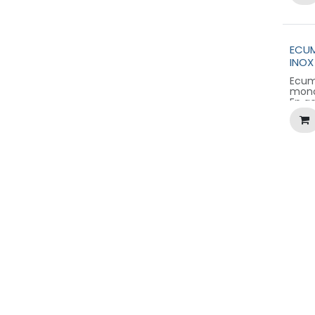
une 
préh
ECU
INOX
Ecum
mono
En ac
extr
Manc
une 
préh