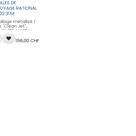
ILLES DE
l’eau, sans danger pour
l’évacuation. Les
OYAGE RATIONAL
accumulations
02.315E
organiques sont
éliminées lors de la
llage métallisé /
deuxième phase.
 "Clean Jet"
Principales
de 130 pastilles
fonctionnalités
es blanches de
Système deux-en-un
uit nettoyant pour
156,00
CHF
puissant Système
 Rational
puissant
CookingCenter et
Compatible avec
iMasterPlus
toutes les protéines
enne et nouvelle
Compatible protéines
ration
Dissout les graisses et
poser dans le
élimine les
r de turbine
accumulations
en. BAGT681042
organiques
 de 6kg
Sécurité opérateur :
aucun contact direct
avec des produits
chimiques
Sécurité alimentaire :
aucun résidu chimique
Contenu par boite :
30 cartouches