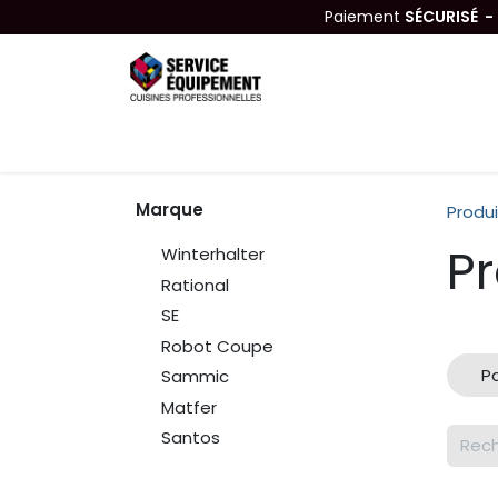
Se rendre au contenu
Paiement
SÉCURISÉ 
Équipements
Hygiène & Nettoyage
Marque
Produi
Pr
Winterhalter
Rational
SE
Robot Coupe
Pa
Sammic
Matfer
Santos