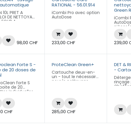
r de turbine
Seau de 6kg
 automatique
RATIONAL - 56.01.914
nettoya
en. BAGT681042
Green 
 de 6kg
 10L PRET A
iCombi Pro avec option
PLOI DE NETTOYAGE
AutoDose
iCombi 
 FOUR A
AutoDos
TOYAGE
pièces/
OMATIQUE
98,00
CHF
233,00
CHF
239,00
oclean Forte S -
ProteClean Green+
DET & R
e de 20 doses de
- Carton
Cartouche deux-en-
l
un - tout le nécessaire
Déterge
pour le nettoyage
rinçage
oClean forte S
quotidien dans un seul
ChefTop
boite de 20
conditionnement sûr.
MIND.Ma
tes individuelles
Les produits de
Carton 
25 ml)
nettoyage sont libérés
1 Litre.
en deux phases. La
première phase est un
00
CHF
285,00
CHF
produit à base
d’enzymes ; la graisse
et les protéines sont
décomposées en
résidus solubles dans