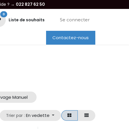
aide ? →
022 827 62 50
0
Liste de souhaits
Se connecter
Contactez-nous
re entreprise
Dépannage
Location
avage Manuel
En vedette
Trier par :