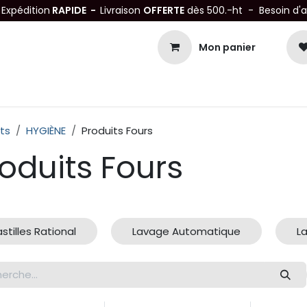
-
Expédition
RAPIDE -
Livraison
OFFERTE
dès 500.-ht - Besoin d'
Mon panier
Petits matériels
Mobiliers Inox
Bonnes Affaires
Not
ts
HYGIÈNE
Produits Fours
oduits Fours
stilles Rational
Lavage Automatique
L