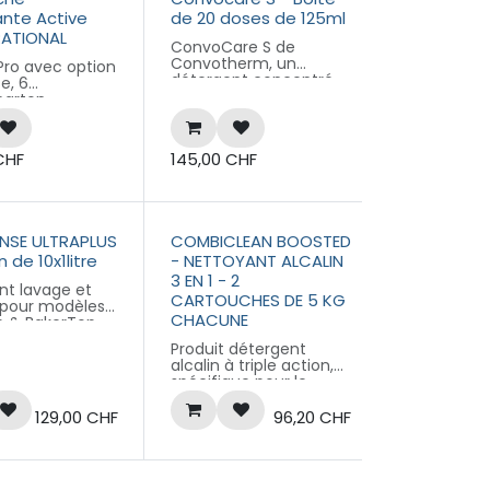
nte Active
de 20 doses de 125ml
RATIONAL
ConvoCare S de
Convotherm, un
Pro avec option
détergent concentré
e, 6
en dosettes pré-
carton
mesurées, conçu pour
le nettoyage des fours
Convotherm
CHF
145,00
CHF
INSE ULTRAPLUS
COMBICLEAN BOOSTED
 de 10x1litre
- NETTOYANT ALCALIN
3 EN 1 - 2
nt lavage et
CARTOUCHES DE 5 KG
 pour modèles
CHACUNE
 & BakerTop
ps.
Produit détergent
de 10x bidon de
alcalin à triple action,
spécifique pour le
nettoyage de la
chambre de cuisson.
129,00
CHF
96,20
CHF
Grâce à sa
composition
particulière 3 en 1,
Détergent - Brillanteur