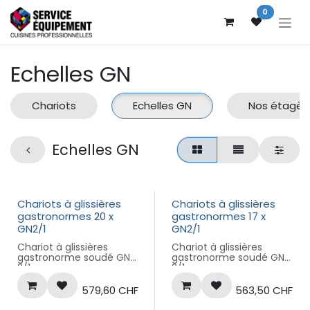
Se rendre au contenu
0
Echelles GN
Chariots
Echelles GN
Nos étagèr
Echelles GN
Chariots à glissières
Chariots à glissières
gastronormes 20 x
gastronormes 17 x
GN2/1
GN2/1
Chariot à glissières
Chariot à glissières
gastronorme soudé GN
gastronorme soudé GN
2/1,
2/1,
Dimensions (LxPxH) en
Dimensions (LxPxH) en
mm : 773 x 659 x 1785
mm : 773 x 659 x 1650
579,60
CHF
563,50
CHF
20 niveaux espace 77
17 niveaux espace 81
mm, glissières soudées
mm, glissières soudées