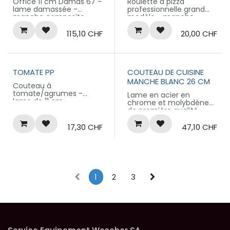
Office 11 cm Damas 67 -
Roulette à pizza
lame damassée -
professionnelle grand
manche composite
modèle - manche
blanc de type "Corian"
plastique noir surmoulé
Produit labellisé
Produit labellisé
115,10
CHF
20,00
CHF
LONGTIME® - Conçu
LONGTIME® - Conçu
pour durer
pour durer
TOMATE PP
COUTEAU DE CUISINE
MANCHE BLANC 26 CM
Couteau à
tomate/agrumes -
Lame en acier en
lame de 11 cm -
chrome et molybdène
crantage demi-lune -
de première qualité
manche plastique noir à
Lame trempée sous vide
virole
pour une meilleure
17,30
CHF
47,10
CHF
Produit labellisé
tenue de coupe
LONGTIME® - Conçu
Manche anti-glisse,
pour durer
non-poreux et
stérilisable
Livré sous étui plastique
1
2
3