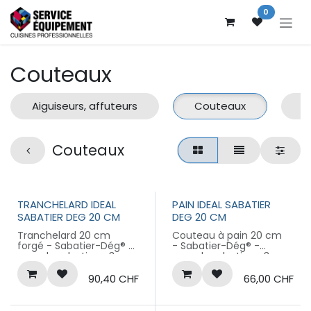
Se rendre au contenu
0
Couteaux
Aiguiseurs, affuteurs
Couteaux
É
Couteaux
TRANCHELARD IDEAL
PAIN IDEAL SABATIER
SABATIER DEG 20 CM
DEG 20 CM
Tranchelard 20 cm
Couteau à pain 20 cm
forgé - Sabatier-Dég® -
- Sabatier-Dég® -
manche plastique 3
manche plastique 3
rivets
rivets
Produit labellisé
Produit labellisé
90,40
CHF
66,00
CHF
LONGTIME® - Conçu
LONGTIME® - Conçu
pour durer
pour durer