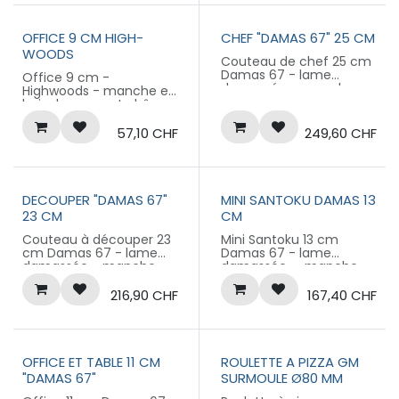
pour durer
OFFICE 9 CM HIGH-
CHEF "DAMAS 67" 25 CM
WOODS
Couteau de chef 25 cm
Damas 67 - lame
Office 9 cm -
damassée - manche
Highwoods - manche en
composite blanc de
bois de noyer et chêne
type "Corian"
blanc
Produit labellisé
57,10
CHF
249,60
CHF
Produit labellisé
LONGTIME® - Conçu
LONGTIME® - Conçu
pour durer
pour durer
DECOUPER "DAMAS 67"
MINI SANTOKU DAMAS 13
23 CM
CM
Couteau à découper 23
Mini Santoku 13 cm
cm Damas 67 - lame
Damas 67 - lame
damassée - manche
damassée - manche
composite blanc de
composite blanc de
type "Corian"
type "Corian"
216,90
CHF
167,40
CHF
Produit labellisé
Produit labellisé
LONGTIME® - Conçu
LONGTIME® - Conçu
pour durer
pour durer
OFFICE ET TABLE 11 CM
ROULETTE A PIZZA GM
"DAMAS 67"
SURMOULE Ø80 MM