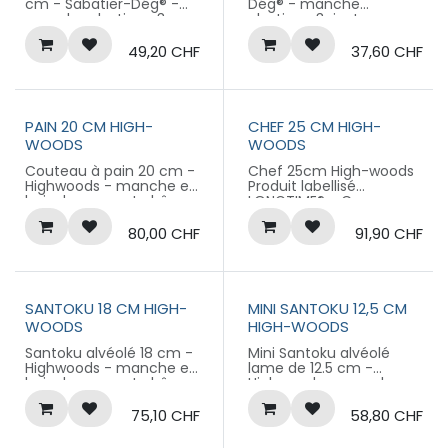
cm - Sabatier-Dég® -
Dég® - manche
manche plastique 3
plastique 3 rivets
rivets
Produit labellisé
Produit labellisé
LONGTIME® - Conçu
49,20
CHF
37,60
CHF
LONGTIME® - Conçu
pour durer
pour durer
PAIN 20 CM HIGH-
CHEF 25 CM HIGH-
WOODS
WOODS
Couteau à pain 20 cm -
Chef 25cm High-woods
Highwoods - manche en
Produit labellisé
bois de noyer et chêne
LONGTIME® - Conçu
blanc
pour durer
Produit labellisé
80,00
CHF
91,90
CHF
LONGTIME® - Conçu
pour durer
SANTOKU 18 CM HIGH-
MINI SANTOKU 12,5 CM
WOODS
HIGH-WOODS
Santoku alvéolé 18 cm -
Mini Santoku alvéolé
Highwoods - manche en
lame de 12.5 cm -
bois de noyer et chêne
Highwoods - manche en
blanc
bois de noyer et chêne
Produit labellisé
blanc
75,10
CHF
58,80
CHF
LONGTIME® - Conçu
Produit labellisé
pour durer
LONGTIME® - Conçu