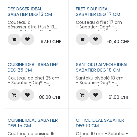
DESOSSER IDEAL
FILET SOLE IDEAL
SABATIER DEG 13 CM
SABATIER DEG 17 CM
Couteau à
Couteau à filet 17 cm
désosser étroit/usé 13
- Sabatier-Dég® -
cm - Sabatier-Dég® -
manche plastique 3
manche plastique 3
rivets
rivets
Produit labellisé
62,10
CHF
62,40
CHF
Produit labellisé
LONGTIME® - Conçu
LONGTIME® - Conçu
pour durer
pour durer
CUISINE IDEAL SABATIER
SANTOKU ALVEOLE IDEAL
DEG 25 CM
SABATIER DEG 18 CM
Couteau de chef 25 cm
Santoku alvéolé 18 cm
- Sabatier-Dég® -
- Sabatier-Dég® -
manche plastique 3
manche plastique 3
rivets
rivets
Produit labellisé
Produit labellisé
80,00
CHF
61,00
CHF
LONGTIME® - Conçu
LONGTIME® - Conçu
pour durer
pour durer
CUISINE IDEAL SABATIER
OFFICE IDEAL SABATIER
DEG 15 CM
DEG 10 CM
Couteau de cuisine 15
Office 10 cm - Sabatier-