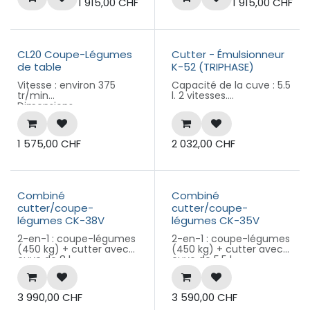
triphasé
monophasé
1 915,00
CHF
1 915,00
CHF
CL20 Coupe-Légumes
Cutter - Émulsionneur
de table
K-52 (TRIPHASE)
Vitesse : environ 375
Capacité de la cuve : 5.5
tr/min
l. 2 vitesses.
Dimensions
approximatives (LxPxH) :
Ligne ACTIVE Heavy
325 x 310 x 570
Duty. Bloc-moteur à 2
vitesses + cuve cutter
1 575,00
CHF
2 032,00
CHF
de 5.5 l avec lames
microdentées.
Dimensions LxPxH en
mm : 286x387x439
Combiné
Combiné
Poids (kg) : 21.6kg
cutter/coupe-
cutter/coupe-
Puissance (kW) : 0.9 - 1.5
légumes CK-38V
légumes CK-35V
Alimentation : 400 V / 50
2-en-1 : coupe-légumes
2-en-1 : coupe-légumes
Hz / 3 - 2.7/3.4A
(450 kg) + cutter avec
(450 kg) + cutter avec
Fiche T15
cuve de 8 l.
cuve de 5.5 l.
Il est composé d'un bloc
Il est composé d'un bloc
moteur à vitesse
moteur à vitesse
3 990,00
CHF
3 590,00
CHF
variable, tête universelle
variable, tête universelle