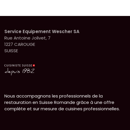
- gobelet de mesure
pour un dosage précis
Paramètres techniques :
– Réglage de la
température de 37°C à
130°C
Service Equipement Wescher SA
– Minuteur : 0-90 min
– 12 vitesses d’agitation
Rue Antoine Jolivet, 7
– Volume du bol : 4,5 l
1227 CAROUGE
– Puissance de mélange
: 1400 W
SUISSE
– Poids net/brut : 17,2 kg
/18,2 kg
– Convient au lave-
vaisselle
– Peut fonctionner avec
l'application Tuya.
Nous accompagnons les professionnels de la
restauration en Suisse Romande grâce à une offre
complète et sur mesure de cuisines professionnelles.