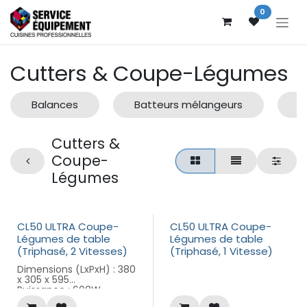
Se rendre au contenu
0
Cutters & Coupe-Légumes
Balances
Batteurs mélangeurs
B
Cutters &
Coupe-
Légumes
CL50 ULTRA Coupe-
CL50 ULTRA Coupe-
Légumes de table
Légumes de table
(Triphasé, 2 Vitesses)
(Triphasé, 1 Vitesse)
Dimensions (LxPxH) : 380
x 305 x 595
Puissance : 600W
Alimentation : 400 V