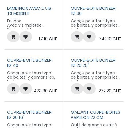
LAME INOX AVEC 2 VIS
OUVRE-BOITE BONZER
TS MODELE
EZ 60
En inox
Conçu pour tous type
Avec vis moletée
de boites, y compris les
S'adapte à tous les
boites carrées
modèles
Garantie 3 ans (hors
couteau et molette)
17,10
CHF
742,10
CHF
Tige et socle en inox
Lame profilées assurant
une meilleur découpe
Poignée en matériau
composite
OUVRE-BOITE BONZER
OUVRE-BOITE BONZER
La tête se démonte
EZ 40
EZ 20 25"
facilement, sans outil,
pour le nettoyage du
Conçu pour tous type
Conçu pour tous type
couteau
de boites, y compris les
de boites, y compris les
Lame en acier traité
boites carrées
boites carrées
antibactéries
Garantie 3 ans (hors
Garantie 3 ans (hors
ralentissant leur
couteau et molette)
couteau et molette)
473,80
CHF
272,20
CHF
prolifération
Tige et socle en inox
Tige et socle en inox
Lame profilées assurant
Lame profilées assurant
une meilleur découpe
une meilleur découpe
Poignée en matériau
Poignée en matériau
composite
composite
OUVRE-BOITE BONZER
GALLANT OUVRE-BOîTES
La tête se démonte
La tête se démonte
EZ 20 16"
PAPILLON 22 CM
facilement, sans outil,
facilement, sans outil,
pour le nettoyage du
pour le nettoyage du
Conçu pour tous type
Outil de grande qualité