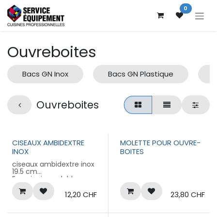
Se rendre au contenu
0
Ouvreboites
Bacs GN Inox
Bacs GN Plastique
Ouvreboites
CISEAUX AMBIDEXTRE
MOLETTE POUR OUVRE-
INOX
BOITES
ciseaux ambidextre inox
19.5 cm
En acier inoxydable
Anneaux en plastique
12,20
CHF
23,80
CHF