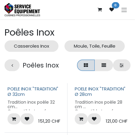
Se rendre au contenu
0
Poêles Inox
Casseroles Inox
Moule, Toile, Feuille
Poêles Inox
POELE INOX "TRADITION"
POELE INOX "TRADITION"
Ø 32cm
Ø 28cm
Tradition inox poêle 32
Tradition inox poêle 28
cm
cm
Compatible tous feux
Compatible tous feux
Garantie 10 ans
Garantie 10 ans
151,20
CHF
121,00
CHF