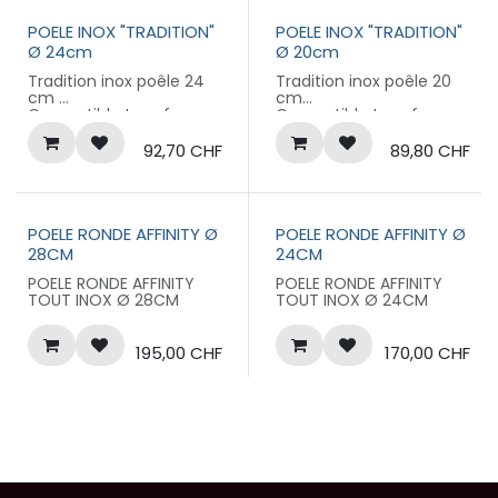
POELE INOX "TRADITION"
POELE INOX "TRADITION"
Ø 24cm
Ø 20cm
Tradition inox poêle 24
Tradition inox poêle 20
cm
cm
Compatible tous feux
Compatible tous feux
Garantie 10 ans
Garantie 10 ans
92,70
CHF
89,80
CHF
POELE RONDE AFFINITY Ø
POELE RONDE AFFINITY Ø
28CM
24CM
POELE RONDE AFFINITY
POELE RONDE AFFINITY
TOUT INOX Ø 28CM
TOUT INOX Ø 24CM
195,00
CHF
170,00
CHF