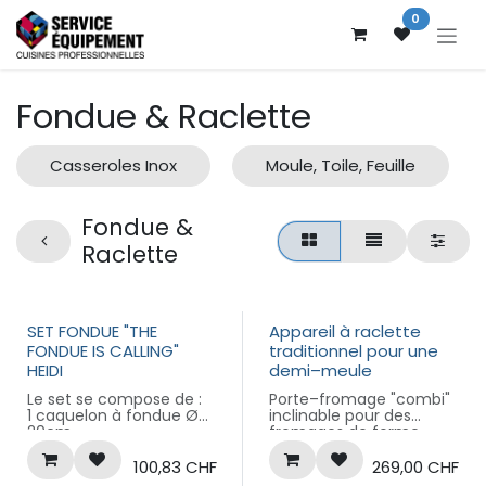
Se rendre au contenu
0
Fondue & Raclette
Casseroles Inox
Moule, Toile, Feuille
Fondue &
Raclette
Nouveau !
SET FONDUE "THE
Appareil à raclette
FONDUE IS CALLING"
traditionnel pour une
HEIDI
demi–meule
Le set se compose de :
Porte–fromage "combi"
1 caquelon à fondue Ø
inclinable pour des
20cm
fromages de forme
6 fourchettes à fondue
ronde ou carrée.
avec manche en bois
100,83
CHF
269,00
CHF
1 réchaud et 1 pâte à
Possibilité de régler le