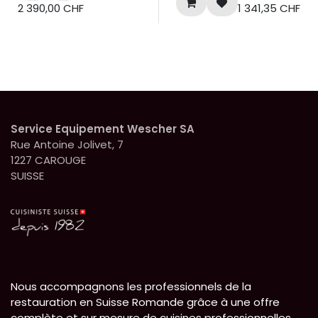
réversible, avec serrure
2 390,00
CHF
1 341,35
CHF
mécanique.
Plage de température :
5°C - 18°C
4 étagères - 48
bouteilles
141 litres
Service Equipement Wescher SA
Rue Antoine Jolivet, 7
1227 CAROUGE
SUISSE
Nous accompagnons les professionnels de la
restauration en Suisse Romande grâce à une offre
complète et sur mesure de cuisines professionnelles.