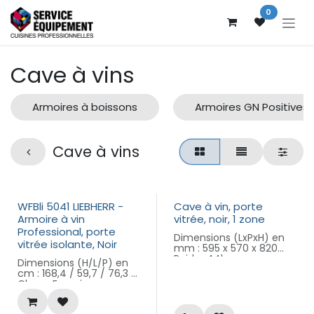
Se rendre au contenu
0
Cave à vins
Armoires à boissons
Armoires GN Positives
Cave à vins
Nouveau !
WFBli 5041 LIEBHERR -
Cave à vin, porte
Armoire à vin
vitrée, noir, 1 zone
Professional, porte
Dimensions (LxPxH) en
vitrée isolante, Noir
mm : 595 x 570 x 820
Poids : 44kg
Dimensions (H/L/P) en
Puissance : 160W (230 V)
cm : 168,4 / 59,7 / 76,3 -
Classe Energie : -
Avec éclairage LED,
Perfection - Swiss
porte vitrée avec
Professional
charnière droite