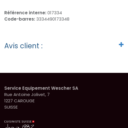
Référence interne:
017334
Code-barres:
3334490173348
Avis client :
Service Equipement Wescher SA
Rue Antoine Jolivet, 7
1227 CAROUGE
SUISSE