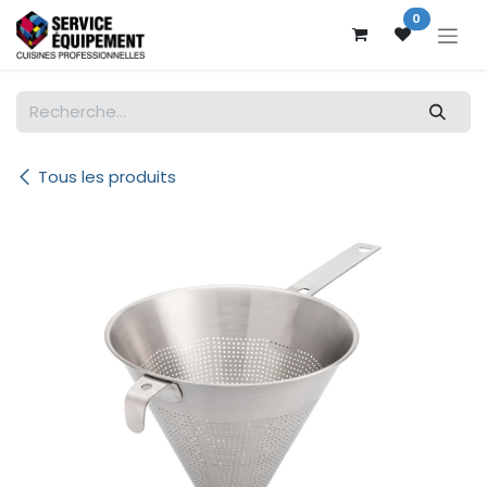
Se rendre au contenu
0
Tous les produits