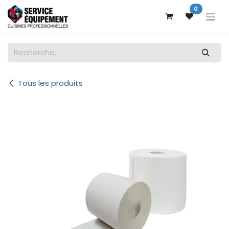
Se rendre au contenu
0
Tous les produits