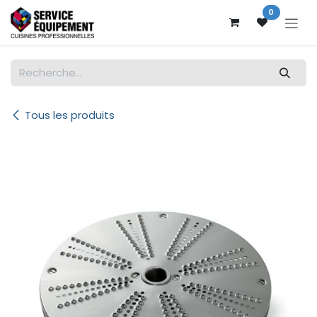
Se rendre au contenu
0
Tous les produits