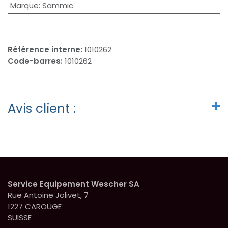
Marque
:
Sammic
Référence interne:
1010262
Code-barres:
1010262
Avis client :
Service Equipement Wescher SA
Rue Antoine Jolivet, 7
1227 CAROUGE
SUISSE