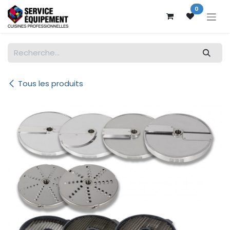
Se rendre au contenu
0
Tous les produits