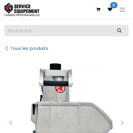
Se rendre au contenu
0
Tous les produits