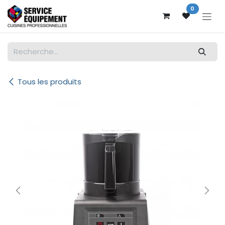
Se rendre au contenu
0
Tous les produits