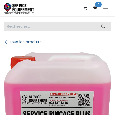
Se rendre au contenu
0
Tous les produits