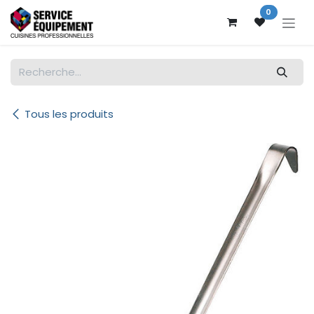
Se rendre au contenu
0
Tous les produits