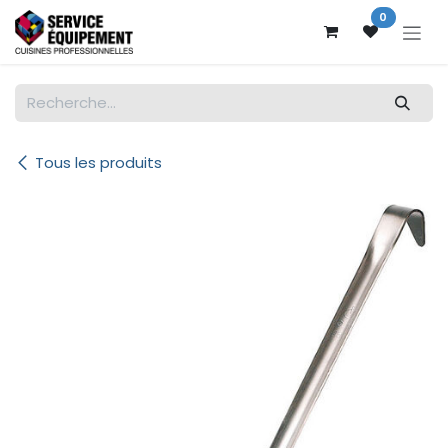
Se rendre au contenu
0
Tous les produits