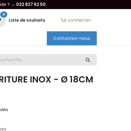
aide ? →
022 827 62 50
0
Liste de souhaits
Se connecter
Contactez-nous
re entreprise
Dépannage
Location
RITURE INOX - Ø 18CM
m
udés
xes