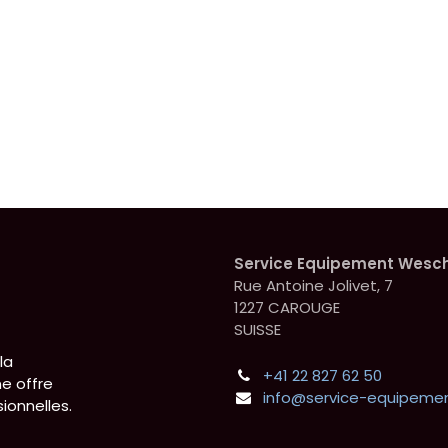
Service Equipement Wesc
Rue Antoine Jolivet, 7
1227 CAROUGE
SUISSE
la
+41 22 827 62 50
e offre
info@service-equipemen
ionnelles.