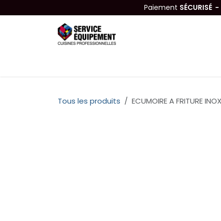
Se rendre au contenu
Paiement
SÉCURISÉ 
Équipements
Hygiène & Nettoyage
Tous les produits
ECUMOIRE A FRITURE INO