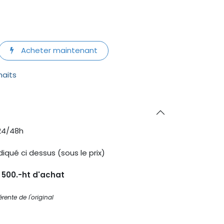
Acheter maintenant
haits
24/48h
diqué ci dessus (sous le prix)
s 500.-ht d'achat
rente de l'original