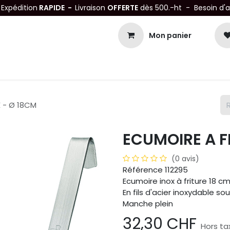
-
Expédition
RAPIDE -
Livraison
OFFERTE
dès 500.-ht - Besoin d'
Mon panier
Petits matériels
Mobiliers Inox
Bonnes Affaires
Not
X - Ø 18CM
ECUMOIRE A F
(0 avis)
Référence 112295
Ecumoire inox à friture 18 c
En fils d'acier inoxydable so
Manche plein
32,30
CHF
Hors ta