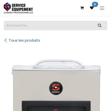
Se rendre au contenu
0
Tous les produits