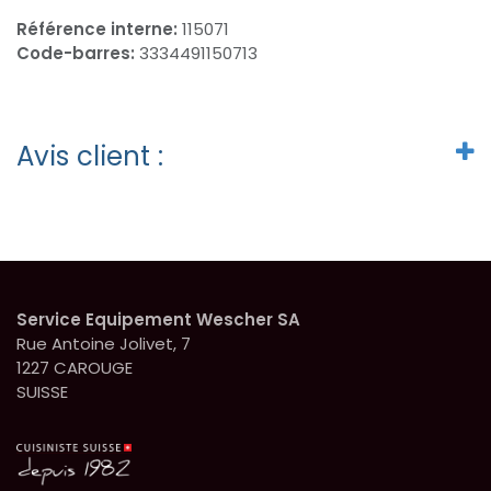
Référence interne:
115071
Code-barres:
3334491150713
Avis client :
Service Equipement Wescher SA
Rue Antoine Jolivet, 7
1227 CAROUGE
SUISSE