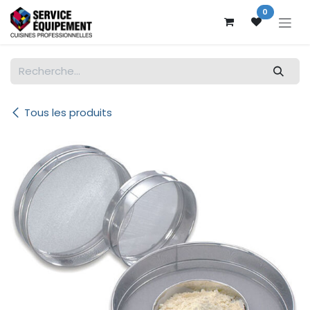
Se rendre au contenu
0
Tous les produits