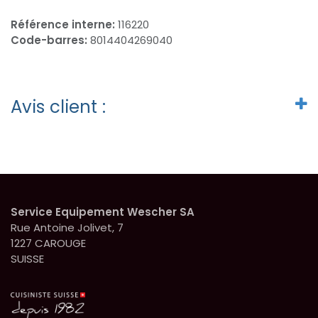
Référence interne:
116220
Code-barres:
8014404269040
Avis client :
Service Equipement Wescher SA
Rue Antoine Jolivet, 7
1227 CAROUGE
SUISSE