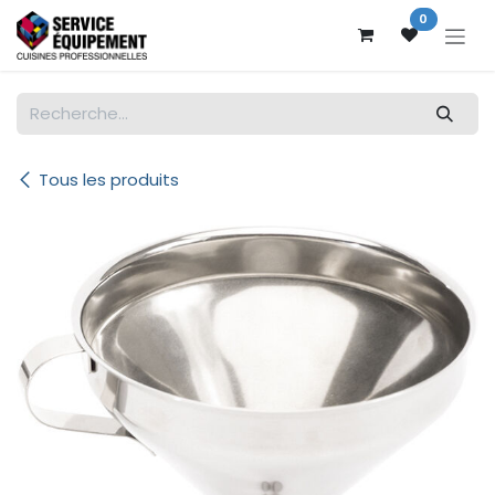
Se rendre au contenu
0
Tous les produits