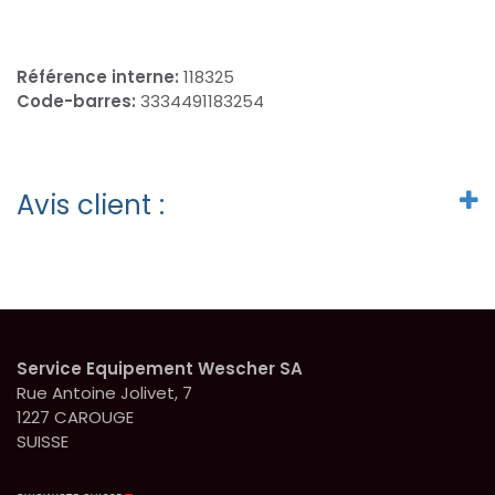
Référence interne:
118325
Code-barres:
3334491183254
Avis client :
Service Equipement Wescher SA
Rue Antoine Jolivet, 7
1227 CAROUGE
SUISSE