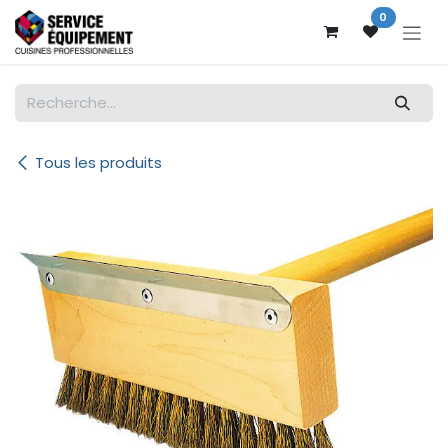
Se rendre au contenu
0
Tous les produits