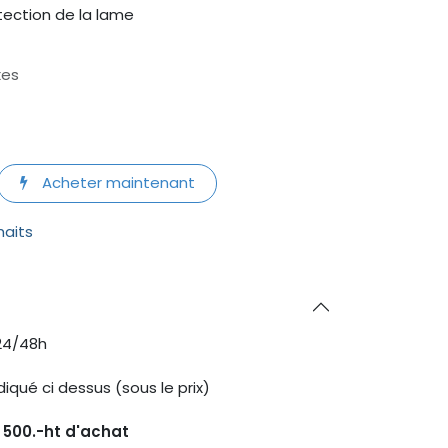
otection de la lame
xes
Acheter maintenant
haits
24/48h
diqué ci dessus (sous le prix)
s 500.-ht d'achat