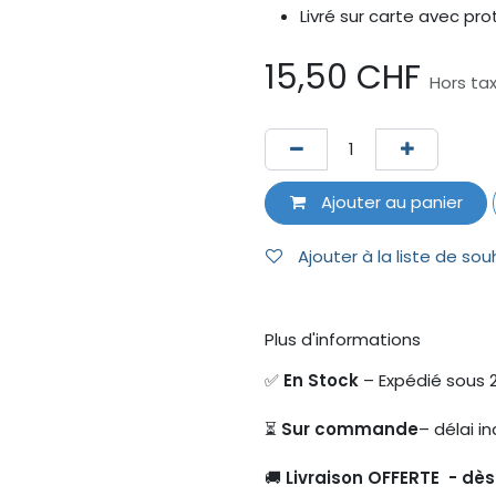
Livré sur carte avec pr
15,50
CHF
Hors ta
Ajouter au panier
Ajouter à la liste de sou
Plus d'informations
✅
En Stock
– Expédié sous 
⏳
Sur commande
– délai in
🚚
Livraison OFFERTE - dè