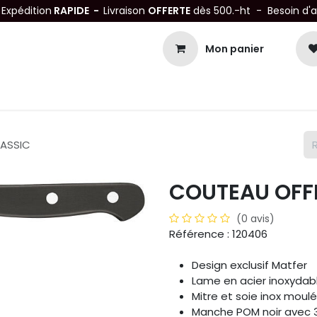
-
Expédition
RAPIDE -
Livraison
OFFERTE
dès 500.-ht - Besoin d'
Mon panier
Petits matériels
Mobiliers Inox
Bonnes Affaires
Not
ASSIC
COUTEAU OFF
(0 avis)
Référence : 120406
Design exclusif Matfer
Lame en acier inoxydab
Mitre et soie inox moul
Manche POM noir avec 3 