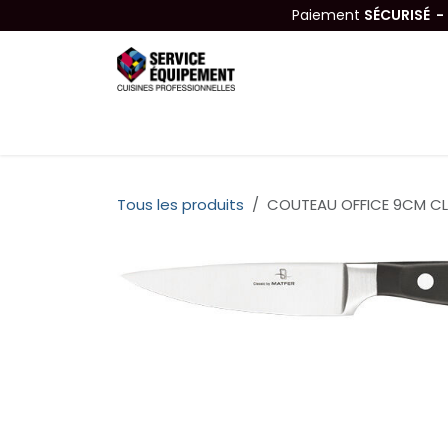
Se rendre au contenu
Paiement
SÉCURISÉ 
Équipements
Hygiène & Nettoyage
Tous les produits
COUTEAU OFFICE 9CM CL