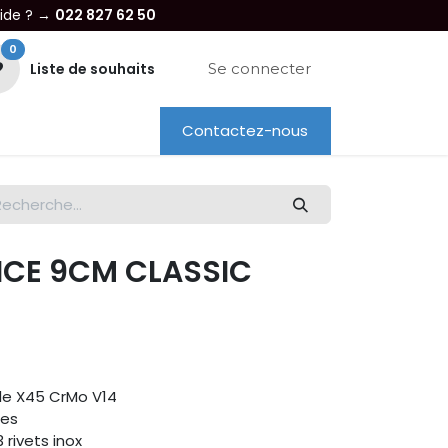
aide ? →
022 827 62 50
0
Liste de souhaits
Se connecter
Contactez-nous
re entreprise
Dépannage
Location
ICE 9CM CLASSIC
le X45 CrMo V14
ées
rivets inox