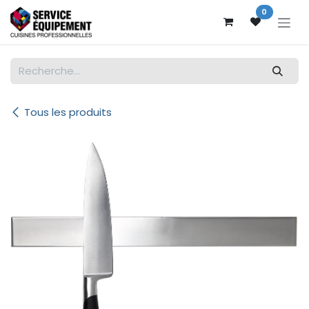
Se rendre au contenu
0
Tous les produits