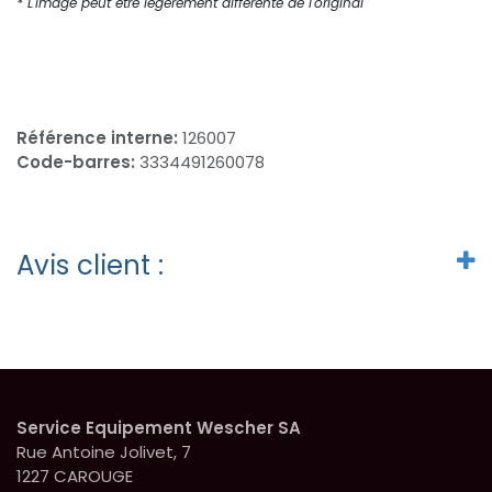
* L'image peut être légèrement différente de l'original
Référence interne:
126007
Code-barres:
3334491260078
Avis client :
Service Equipement Wescher SA
Rue Antoine Jolivet, 7
1227 CAROUGE