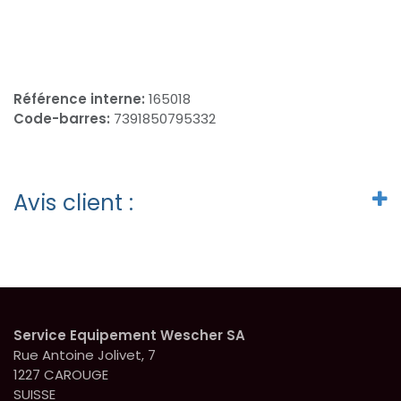
Référence interne:
165018
Code-barres:
7391850795332
Avis client :
Service Equipement Wescher SA
Rue Antoine Jolivet, 7
1227 CAROUGE
SUISSE