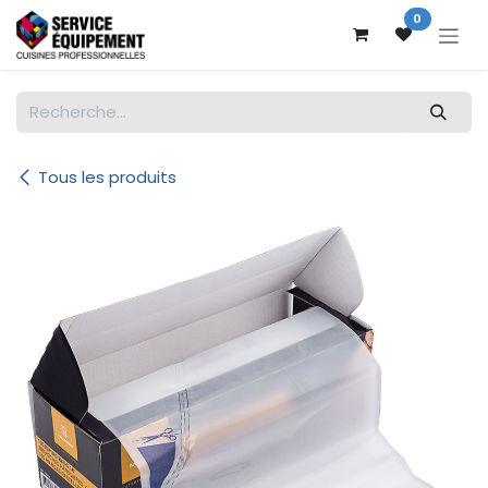
Se rendre au contenu
0
Tous les produits