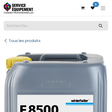
Se rendre au contenu
0
Tous les produits