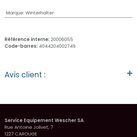
Marque
:
Winterhalter
Référence interne:
20006055
Code-barres:
4044204002749
Avis client :
Service Equipement Wescher SA
Rue Antoine Jolivet, 7
1227 CAROUGE