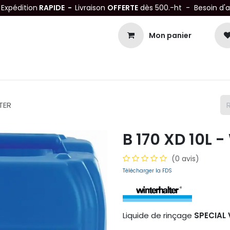
-
Expédition
RAPIDE -
Livraison
OFFERTE
dès 500.-ht - Besoin d'
Mon panier
Petits matériels
Mobiliers Inox
Bonnes Affaires
Not
TER
B 170 XD 10L 
(0 avis)
Télécharger la FDS
Liquide de rinçage
SPECIAL 