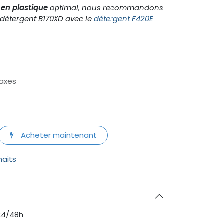
 en plastique
optimal, nous recommandons
u détergent B170XD avec le
détergent F420E
taxes
Acheter maintenant
haits
24/48h