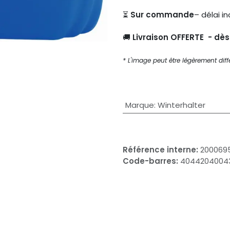
⏳
Sur commande
– délai in
🚚
Livraison OFFERTE - dè
* L'image peut être légèrement diffé
Marque
:
Winterhalter
Référence interne:
200069
Code-barres:
4044204004