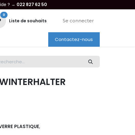
aide ? →
022 827 62 50
0
Liste de souhaits
Se connecter
Contactez-nous
re entreprise
Dépannage
Location
- WINTERHALTER
VERRE PLASTIQUE
,