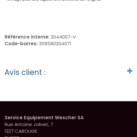
Référence interne:
2044007-V
Code-barres:
3118580204071
Avis client :
Service Equipement Wescher SA
Rue Antoine Jolivet, 7
1227 CAROUGE