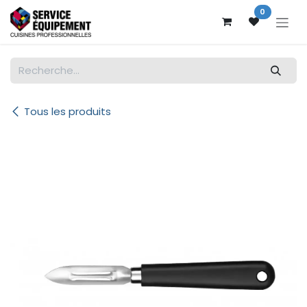
Se rendre au contenu
0
Tous les produits