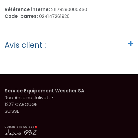
Référence interne:
21178290000430
Code-barres:
024147261926
Avis client :
Service Equipement Wescher SA
Rue Antoine Jolivet, 7
1227 CAROUGE
SUISSE