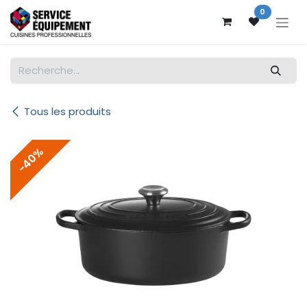
Se rendre au contenu
0
Tous les produits
-40%