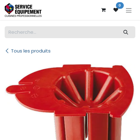
Se rendre au contenu
0
Tous les produits