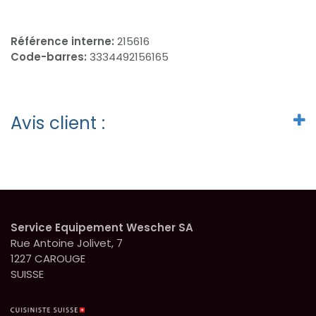
Référence interne:
215616
Code-barres:
3334492156165
Avis client :
Service Equipement Wescher SA
Rue Antoine Jolivet, 7
1227 CAROUGE
SUISSE