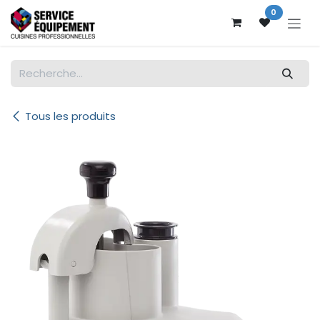
Se rendre au contenu
0
Tous les produits