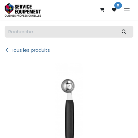
Se rendre au contenu
0
Tous les produits