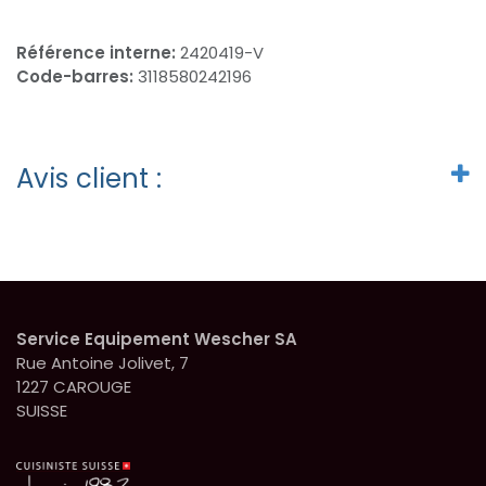
Référence interne:
2420419-V
Code-barres:
3118580242196
Avis client :
Service Equipement Wescher SA
Rue Antoine Jolivet, 7
1227 CAROUGE
SUISSE