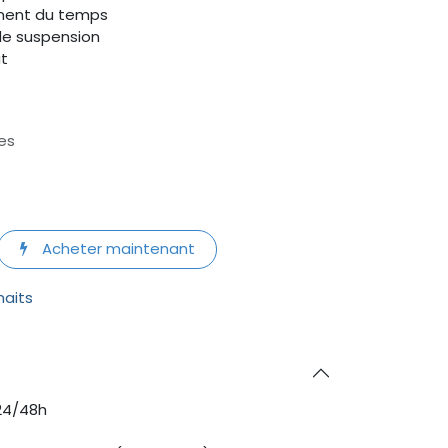
ment du temps
de suspension
ut
es
Acheter maintenant
haits
24/48h