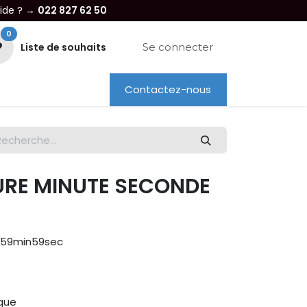
aide ? →
022 827 62 50
0
Liste de souhaits
Se connecter
Contactez-nous
re entreprise
Dépannage
Location
URE MINUTE SECONDE
9h59min59sec
ique