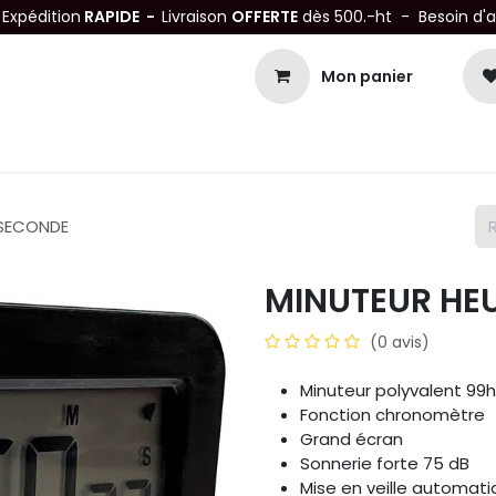
-
Expédition
RAPIDE -
Livraison
OFFERTE
dès 500.-ht - Besoin d'
Mon panier
Petits matériels
Mobiliers Inox
Bonnes Affaires
Not
 SECONDE
MINUTEUR HE
(0 avis)
Minuteur polyvalent 9
Fonction chronomètre
Grand écran
Sonnerie forte 75 dB
Mise en veille automat