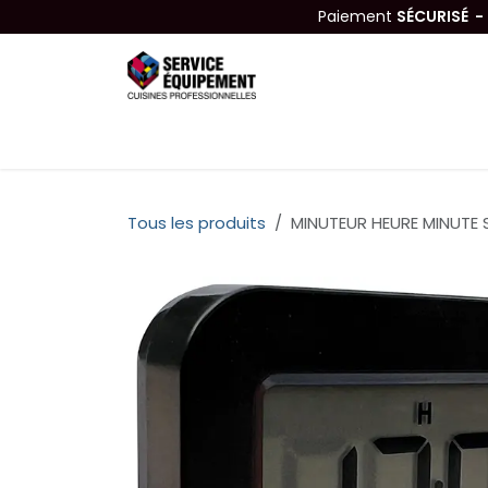
Se rendre au contenu
Paiement
SÉCURISÉ 
Équipements
Hygiène & Nettoyage
Tous les produits
MINUTEUR HEURE MINUTE