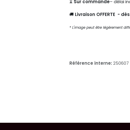
⏳
Sur commande
– délai in
🚚
Livraison OFFERTE - dè
* L'image peut être légèrement diffé
Référence interne:
250607