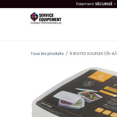
Se rendre au contenu
Paiement
SÉCURISÉ 
Équipements
Hygiène & Nettoyage
Tous les produits
6 BOITES SOUPLES 1/6-A/C