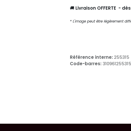
🚚
Livraison OFFERTE - dè
* L'image peut être légèrement diffé
Référence interne:
255315
Code-barres:
310961255315