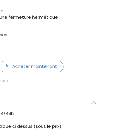
le
une fermeture hermétique
axes
Acheter maintenant
haits
24/48h
diqué ci dessus (sous le prix)