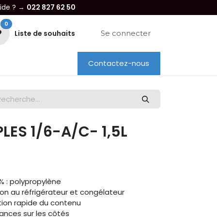
aide ? →
022 827 62 50
0
Liste de souhaits
Se connecter
Contactez-nous
re entreprise
Dépannage
Location
LES 1/6-A/C- 1,5L
% : polypropylène
on au réfrigérateur et congélateur
ation rapide du contenu
nces sur les côtés