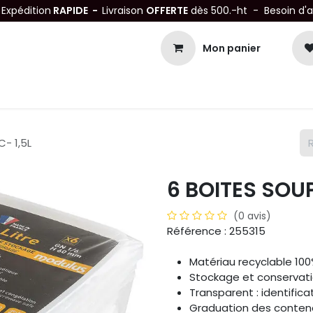
-
Expédition
RAPIDE -
Livraison
OFFERTE
dès 500.-ht - Besoin d'
Mon panier
Petits matériels
Mobiliers Inox
Bonnes Affaires
Not
- 1,5L
6 BOITES SOUP
(0 avis)
Référence : 255315
Matériau recyclable 100
Stockage et conservati
Transparent : identific
Graduation des contena