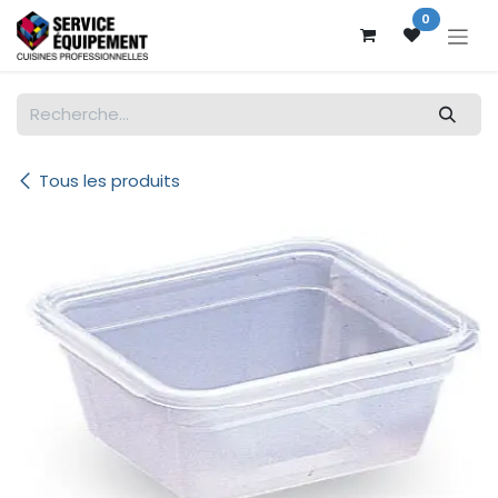
Se rendre au contenu
0
Tous les produits