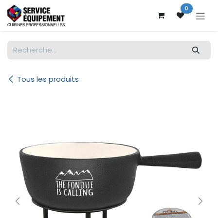
Se rendre au contenu
0
Tous les produits