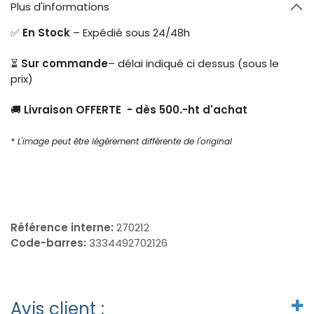
Plus d'informations
✅
En Stock
– Expédié sous 24/48h
⏳
Sur commande
– délai indiqué ci dessus (sous le
prix)
🚚
Livraison OFFERTE - dès 500.-ht d'achat
* L'image peut être légèrement différente de l'original
Référence interne:
270212
Code-barres:
3334492702126
Avis client :