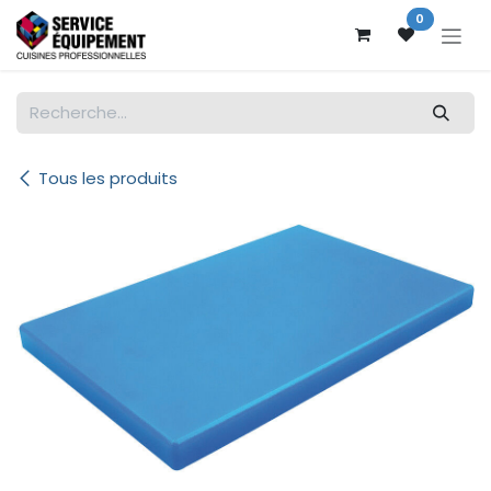
Se rendre au contenu
0
Tous les produits