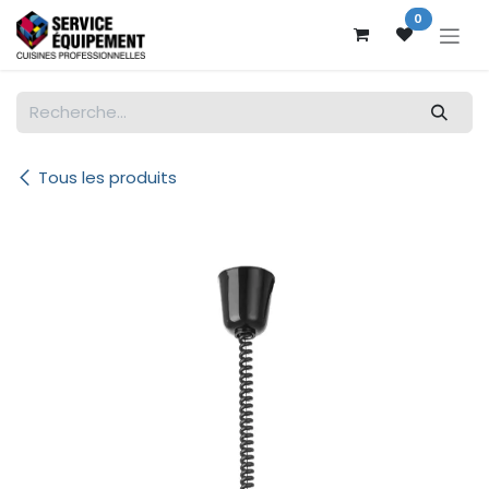
Se rendre au contenu
0
Tous les produits