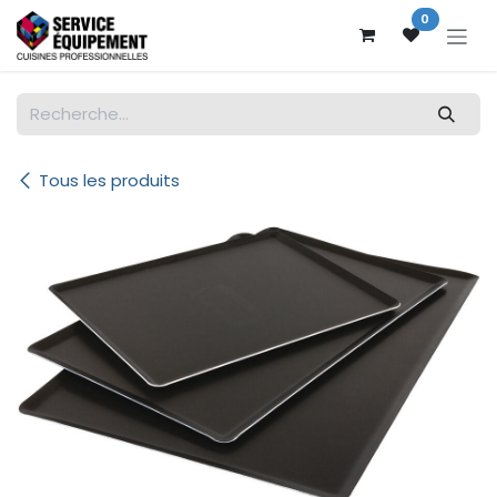
Se rendre au contenu
0
Tous les produits