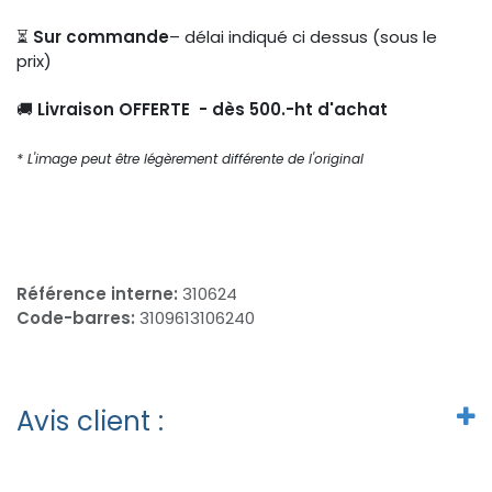
⏳
Sur commande
– délai indiqué ci dessus (sous le
prix)
🚚
Livraison OFFERTE - dès 500.-ht d'achat
* L'image peut être légèrement différente de l'original
Référence interne:
310624
Code-barres:
3109613106240
Avis client :