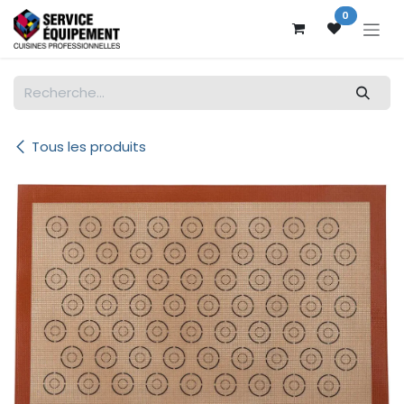
Se rendre au contenu
0
Tous les produits