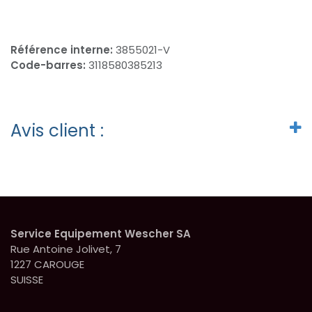
Référence interne:
3855021-V
Code-barres:
3118580385213
Avis client :
Service Equipement Wescher SA
Rue Antoine Jolivet, 7
1227 CAROUGE
SUISSE