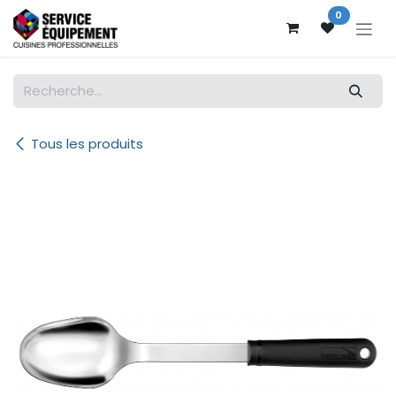
Se rendre au contenu
0
Tous les produits