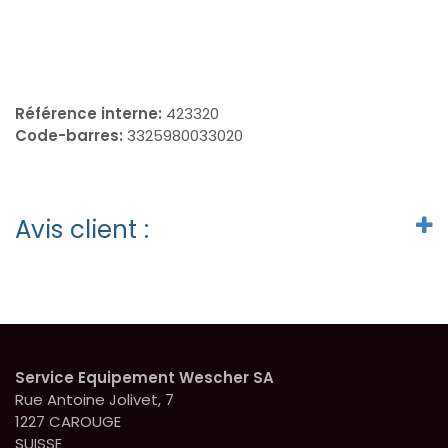
Référence interne:
423320
Code-barres:
3325980033020
Avis client :
Service Equipement Wescher SA
Rue Antoine Jolivet, 7
1227 CAROUGE
SUISSE